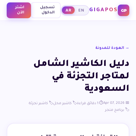
تسجيل
اشتر
GIGAPOS
GP
AR
EN
الدخول
الآن
→ العودة للمدونة
دليل الكاشير الشامل
لمتاجر التجزئة في
السعودية
📅 Apr 07, 2026
⏱️ 1 دقائق قراءة
🏷️ كاشير محل
🏷️ كاشير تجزئة
🏷️ برنامج متجر