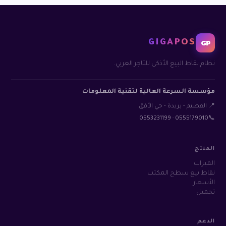
GIGAPOS
GP
نظام نقاط البيع الأذكى للتاجر العربي.
مؤسسة السرعة العالية لتقنية المعلومات
📍 القصيم - بريدة - حي الأفق
0553231199
·
0555179010
📞
المنتج
الميزات
نقاط بيع سطح المكتب
الأسعار
تحميل
الدعم