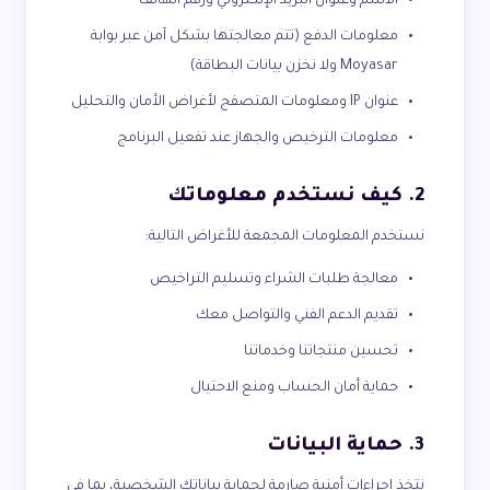
الاسم وعنوان البريد الإلكتروني ورقم الهاتف
معلومات الدفع (تتم معالجتها بشكل آمن عبر بوابة
Moyasar ولا نخزن بيانات البطاقة)
عنوان IP ومعلومات المتصفح لأغراض الأمان والتحليل
معلومات الترخيص والجهاز عند تفعيل البرنامج
2. كيف نستخدم معلوماتك
نستخدم المعلومات المجمعة للأغراض التالية:
معالجة طلبات الشراء وتسليم التراخيص
تقديم الدعم الفني والتواصل معك
تحسين منتجاتنا وخدماتنا
حماية أمان الحساب ومنع الاحتيال
3. حماية البيانات
نتخذ إجراءات أمنية صارمة لحماية بياناتك الشخصية، بما في