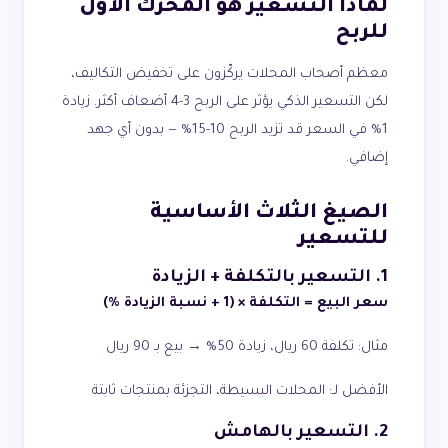
لماذا التسعير هو المحرك الأول
للربح
معظم أصحاب المحلات يركّزون على تخفيض التكاليف،
لكن التسعير الذكي يؤثر على الربح 3-4 أضعاف أكثر. زيادة
1% في السعر قد تزيد الربح 10-15% — بدون أي جهد
إضافي.
الصيغ الثلاث الأساسية
للتسعير
1. التسعير بالتكلفة + الزيادة
سعر البيع = التكلفة × (1 + نسبة الزيادة %)
مثال: تكلفة 60 ريال، زيادة 50% → بيع بـ 90 ريال
الأفضل لـ: المحلات البسيطة، التجزئة بمنتجات ثابتة
2. التسعير بالهامش