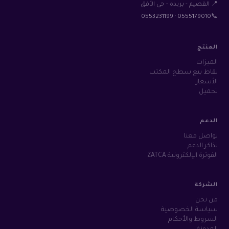
📍 القصيم - بريدة - حي الأفق
0553231199
·
0555179010
📞
المنتج
الميزات
نقاط بيع سطح المكتب
الأسعار
تحميل
الدعم
تواصل معنا
تذاكر الدعم
الفوترة الإلكترونية ZATCA
الشركة
من نحن
سياسة الخصوصية
الشروط والأحكام