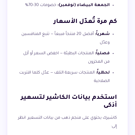
الجمعة البيضاء (نوفمبر):
خصومات 30-70%
كم مرة تُعدّل الأسعار
شهرياً:
أفضل 20 منتجاً مبيعاً — تتبع المنافسين
وعدّل
فصلياً:
المنتجات البطيئة — اخفض السعر أو أزل
من المخزون
لحظياً:
المنتجات سريعة التلف — عدّل كلما اقتربت
الصلاحية
استخدم بيانات الكاشير لتسعير
أذكى
كاشيرك يحتوي على منجم ذهب من بيانات التسعير. انظر
إلى: