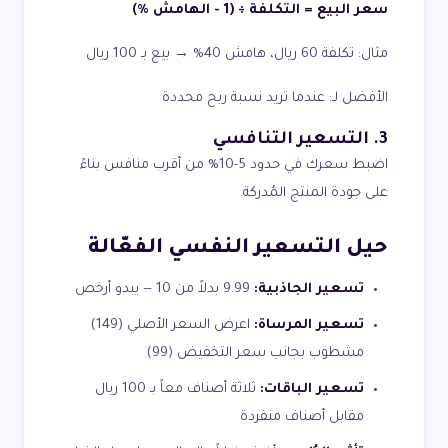
سعر البيع = التكلفة ÷ (1 - الهامش %)
مثال: تكلفة 60 ريال، هامش 40% → بيع بـ 100 ريال
الأفضل لـ: عندما تريد نسبة ربح محددة
3. التسعير التنافسي
اضبط سعرك في حدود 5-10% من أقرب منافس بناءً
على جودة المنتج المُدركة.
حيل التسعير النفسي الفعّالة
تسعير الجاذبية:
9.99 بدلاً من 10 — يبدو أرخص
تسعير المرساة:
اعرض السعر الأصلي (149)
مشطوب بجانب سعر التخفيض (99)
تسعير الباقات:
ثلاثة أصناف معاً بـ 100 ريال
مقابل أصناف منفردة