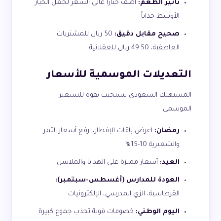
تأثير الطُعم:
أضف خياراً عالي السعر لجعل الخيار
الأوسط جذاباً
صحيح مقابل دقيق:
50 ريال للمشتريات
العاطفية، 49.50 ريال للعقلانية
التعديلات الموسمية للأسعار
المستهلك السعودي يستجيب بقوة للتسعير
الموسمي:
رمضان:
اعرض باقات الإفطار، ارفع أسعار التمر
والشعيرية 10-15%
العيد:
أسعار مميزة على الهدايا والملابس
العودة للمدارس (أغسطس-سبتمبر):
القرطاسية، الزي المدرسي، الإلكترونيات
اليوم الوطني:
خصومات قوية تجذب جموع كبيرة