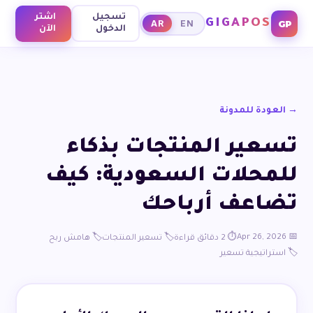
تسجيل
اشتر
GIGAPOS
GP
AR
EN
الدخول
الآن
→ العودة للمدونة
تسعير المنتجات بذكاء
للمحلات السعودية: كيف
تضاعف أرباحك
📅 Apr 26, 2026
⏱️ 2 دقائق قراءة
🏷️ تسعير المنتجات
🏷️ هامش ربح
🏷️ استراتيجية تسعير