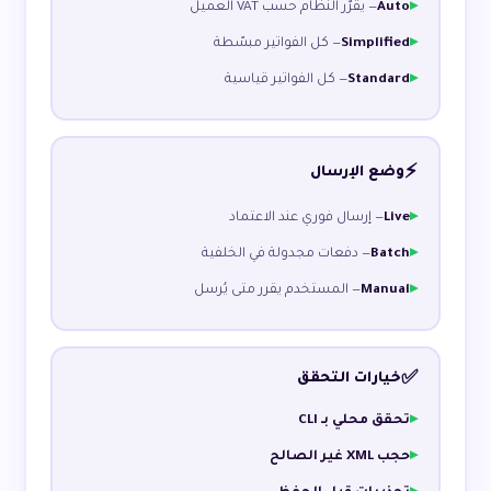
Auto
— يقرّر النظام حسب VAT العميل
Simplified
— كل الفواتير مبسّطة
Standard
— كل الفواتير قياسية
⚡
وضع الإرسال
Live
— إرسال فوري عند الاعتماد
Batch
— دفعات مجدولة في الخلفية
Manual
— المستخدم يقرر متى يُرسل
✅
خيارات التحقق
تحقق محلي بـ CLI
حجب XML غير الصالح