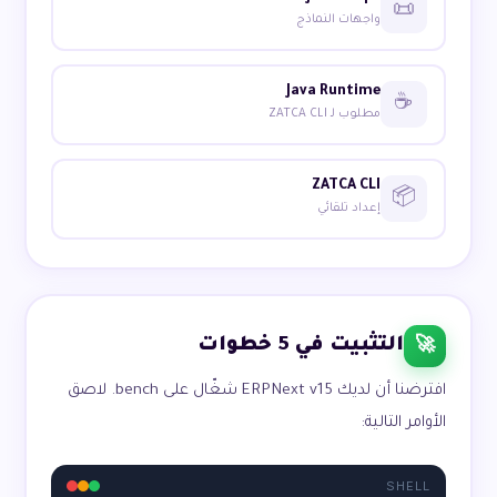
📜
واجهات النماذج
Java Runtime
☕
مطلوب لـ ZATCA CLI
ZATCA CLI
📦
إعداد تلقائي
التثبيت في 5 خطوات
🚀
افترضنا أن لديك ERPNext v15 شغّال على bench. لاصق
الأوامر التالية:
SHELL