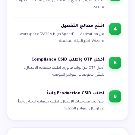
المدينة، الرمز البريدي، رقم المبنى، الحي — كلها مطلوبة لـ
ZATCA.
افتح معالج التفعيل
من workspace "ZATCA High Speed" → Activation
Wizard. اختر البيئة المناسبة.
أكمل OTP واطلب Compliance CSID
أدخل OTP من بوابة فاتورة، اطلب شهادة الامتثال،
شغّل فحوصات الفواتير المؤقتة.
اطلب Production CSID وابدأ
حين تمر فحوصات الامتثال، اطلب شهادة الإنتاج وابدأ
في إرسال الفواتير الفعلية.