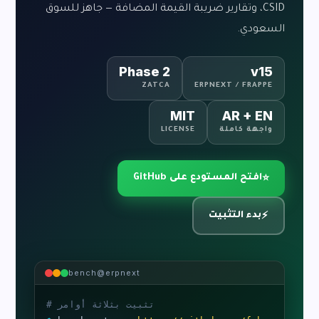
CSID، وتقارير ضريبة القيمة المضافة — جاهز للسوق
السعودي.
Phase 2
v15
ZATCA
ERPNEXT / FRAPPE
MIT
AR + EN
واجهة كاملة
LICENSE
افتح المستودع على GitHub
⭐
بدء التثبيت
⚡
bench@erpnext
# تثبيت بثلاثة أوامر