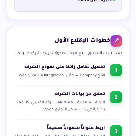
تحذيرات قبل الحفظ
خطوات الإقلاع الأول
📍
بعد تثبيت التطبيق، اتبع هذه الخطوات لربط شركتك بزاتكا.
تفعيل تكامل زاتكا على نموذج الشركة
افتح Company → فعّل "ZATCA Integration" واحفظ.
تحقّق من بيانات الشركة
الدولة: السعودية، العملة: SAR، الرقم الضريبي: 15 رقماً
يبدأ وينتهي بـ 3، السجل التجاري موجود.
اربط عنواناً سعودياً صحيحاً