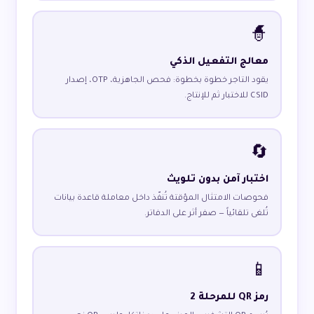
🧙
معالج التفعيل الذكي
يقود التاجر خطوة بخطوة: فحص الجاهزية، OTP، إصدار
CSID للاختبار ثم للإنتاج.
🔄
اختبار آمن بدون تلويث
فحوصات الامتثال المؤقتة تُنفّذ داخل معاملة قاعدة بيانات
تُلغى تلقائياً — صفر أثر على الدفاتر.
📱
رمز QR للمرحلة 2