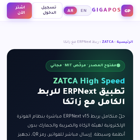
تسجيل
اشتر
GIGAPOS
GP
AR
EN
الدخول
الآن
الرئيسية
›
ZATCA
›
ربط ERPNext مع زاتكا
مفتوح المصدر · مرخّص MIT · مجاني
🟢
ZATCA High Speed
تطبيق ERPNext للربط
الكامل مع زاتكا
حلّ متكامل يربط ERPNext v15 مباشرة بنظام الفوترة
الإلكترونية لهيئة الزكاة والضريبة والجمارك بدون
أنظمة وسيطة. إرسال مباشر للفواتير، رمز QR، تجهيز