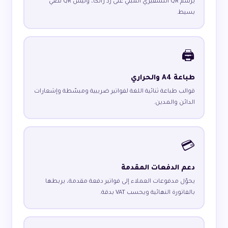
يُرسم QR التشفيري المبني على رد زاتكا، وليس QR نصي
بسيط.
🖨️
طباعة A4 والحراري
قوالب طباعة ثنائية اللغة لفواتير ضريبية ومبسّطة وإشعارات
الدائن والمدين.
💳
دعم الدفعات المقدمة
يحوّل مدفوعات العملاء إلى فواتير دفعة مقدمة، يربطها
بالفاتورة النهائية ويحسب VAT بدقة.