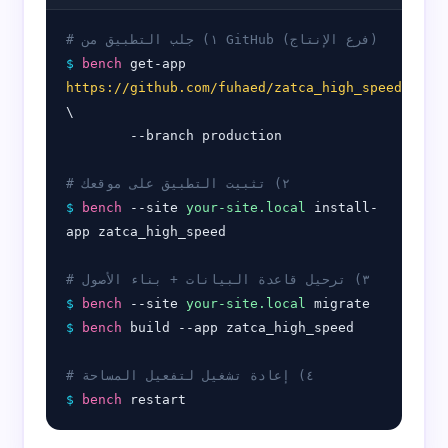
# ١) جلب التطبيق من GitHub (فرع الإنتاج)
$
bench
 get-app 
https://github.com/fuhaed/zatca_high_speed
\

        --branch production

# ٢) تثبيت التطبيق على موقعك
$
bench
 --site 
your-site.local
 install-
app zatca_high_speed

# ٣) ترحيل قاعدة البيانات + بناء الأصول
$
bench
 --site 
your-site.local
$
bench
 build --app zatca_high_speed

# ٤) إعادة تشغيل لتفعيل المساحة
$
bench
 restart