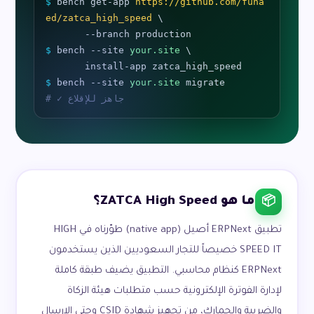
$
 bench get-app 
https://github.com/fuha
ed/zatca_high_speed
 \

$
 bench --site 
your.site
 \

$
 bench --site 
your.site
# ✓ جاهز للإقلاع
ما هو ZATCA High Speed؟
📦
تطبيق ERPNext أصيل (native app) طوّرناه في HIGH
SPEED IT خصيصاً للتجار السعوديين الذين يستخدمون
ERPNext كنظام محاسبي. التطبيق يضيف طبقة كاملة
لإدارة الفوترة الإلكترونية حسب متطلبات هيئة الزكاة
والضريبة والجمارك، من تجهيز شهادة CSID وحتى الإرسال