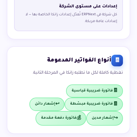
إعدادات على مستوى الشركة
كل شركة في ERPNext تُعدّل إعدادات زاتكا الخاصة بها — لا
إعدادات عامة مربكة.
أنواع الفواتير المدعومة
🧾
تغطية كاملة لكل ما تطلبه زاتكا في المرحلة الثانية.
فاتورة ضريبية قياسية
🧾
فاتورة ضريبية مبسّطة
إشعار دائن
🧾
↩️
إشعار مدين
فاتورة دفعة مقدمة
💰
↪️