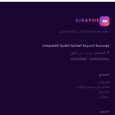
GIGAPOS
GP
نظام نقاط البيع الأذكى للتاجر العربي.
مؤسسة السرعة العالية لتقنية المعلومات
📍 القصيم - بريدة - حي الأفق
0553231199
·
0555179010
📞
المنتج
الميزات
نقاط بيع سطح المكتب
الأسعار
تحميل
الدعم