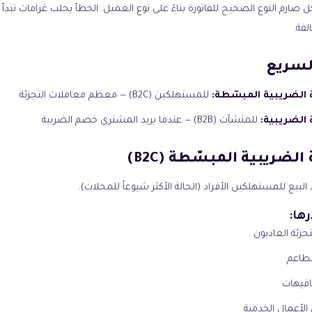
لفة.
لسريع
ة الضريبية المبسّطة:
للمستهلكين (B2C) — معظم معاملات التجزئة
 الضريبية:
للمنشآت (B2B) — عندما يريد المشتري خصم الضريبة
 الضريبية المبسّطة (B2C)
البيع للمستهلكين الأفراد (الحالة الأكثر شيوعاً للمحلات).
ها:
تجزئة العاديون
مطاعم
كافيهات
 الأعمال الخدمية