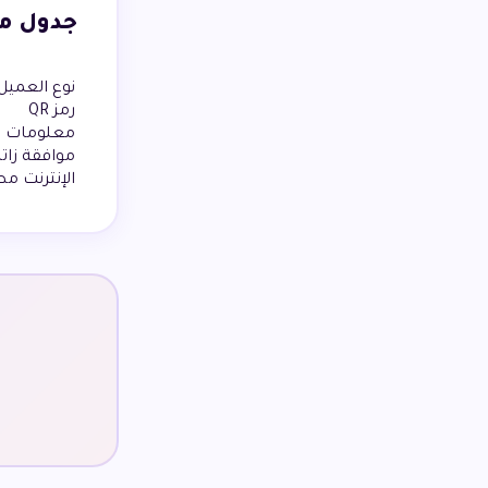
جدول م
نوع العميل
رمز QR
معلومات ا
موافقة زاتك
الإنترنت م