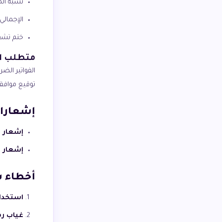
نسبة الض
الإجمالي
ختم تشفي
متطلب ال
توقيع موافقة زاتكا ا
إشعارات
إشعار د
إشعار م
أخطاء 
استخدام 
غياب رمز R