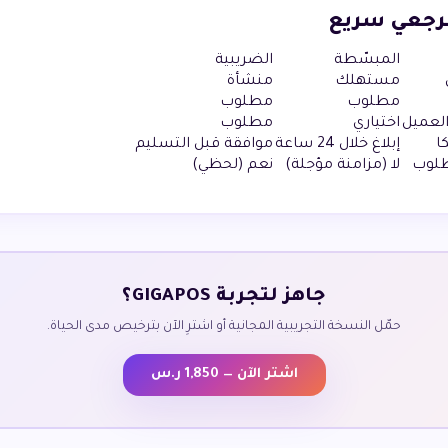
رجعي سريع
المبسّطة
الضريبية
مستهلك
منشأة
مطلوب
مطلوب
لعميل
اختياري
مطلوب
ا
إبلاغ خلال 24 ساعة
موافقة قبل التسليم
طلوب
لا (مزامنة مؤجلة)
نعم (لحظي)
جاهز لتجربة GIGAPOS؟
حمّل النسخة التجريبية المجانية أو اشترِ الآن بترخيص مدى الحياة.
اشتر الآن — 1,850 ر.س