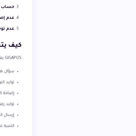
حساب ض
عدم إصد
عدم توقيع
كيف يتعامل GIGAPOS 
GIGAPOS يقوم تلقائياً بـ:
سؤال هل
توليد الن
إضافة كل
توليد رمز QR للفواتير المبس
إرسال الف
التنبيه 