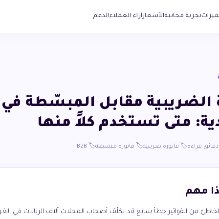
ميزات
تجربة مجانية
الأسعار
آراء العملاء
الدعم
ة الضريبية مقابل المبسّطة في
ة: متى تستخدم كلاً منها
🏷️ فاتورة ضريبية
🏷️ فاتورة مبسطة
🏷️ B2B
ذا مهم
الخاطئ من الفواتير خطأ شائع قد يكلّف أصحاب المحلات آلاف الريالات في الغرام