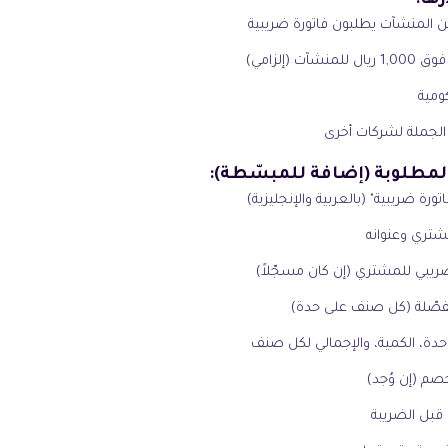
ها:
 المنشآت يطلبون فاتورة ضريبية
لمنشآت (إلزامي)
ومية
الجملة لشركات أخرى
لمطلوبة (إضافة للمبسّطة):
تورة ضريبية" (بالعربية والإنجليزية)
شتري وعنوانه
ضريبي للمشتري (إن كان مسجّلاً)
فصّلة (كل صنف على حدة)
دة، الكمية، والإجمالي لكل صنف
صم (إن وُجد)
 قبل الضريبة