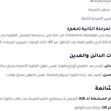
ريبة وقيمتها
 شامل الضريبة
ري (المرحلة الثانية)
مرحلة الثانية (مهم):
الفواتير الضريبية يجب موافقتها (Clearance) من زاتكا قبل تسليمها للعميل. الفا
لذي يظهر فقط بعد التحقق عبر API. لذلك الإنترنت ضروري لمبيعات B2B.
 الدائن والمدين
ائن:
يُصدر عند تخفيض/إرجاع فاتورة. نفس حقول الفاتورة الأصلية بمبلغ سالب
دين:
يُصدر عند زيادة فاتورة (رسوم إضافية). نفس الحقول بمبلغ موجب.
شائعة
المبسّطة للـ B2B:
العميل لا يستطيع خصم الضريبة، قد يطلب فاتورة م
Q:
غرامة عدم التوافق