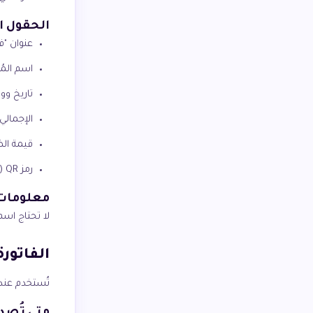
الحقول ا
عنوان "ف
اسم المُ
تاريخ وو
الإجمالي
قيمة الض
رمز QR (المرحلة الأولى+) بكل البيانات المطلوبة
معلومات 
لا تحتاج اسم
الفاتورة 
تُستخدم عند 