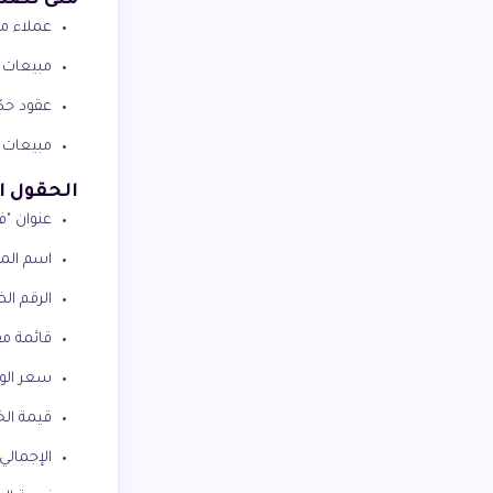
متى تُصدر
عملاء من
مبيعات فوق 1,000 ريال ل
عقود حك
مبيعات 
الحقول ا
عنوان "فا
اسم الم
الرقم ال
قائمة م
سعر الوح
قيمة الخ
الإجمالي