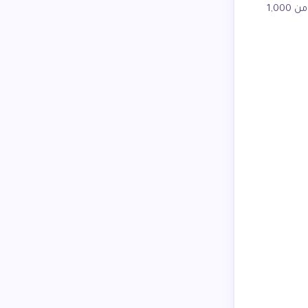
تشترط بشكل صارم النوع الصحيح للفاتورة بناءً على نوع العميل. الخطأ يجلب غرامات تبدأ من 1,000