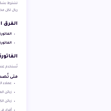
ريال لكل مخا
الفرق ا
الفاتور
الفاتورة
الفاتورة
تُستخدم عند 
متى تُصدر
عملاء ال
زبائن ال
زبائن ال
أفراد في